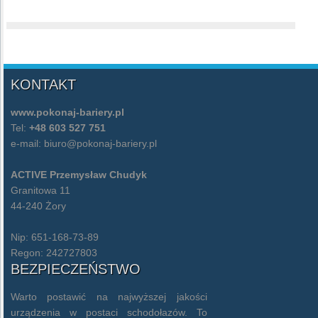
KONTAKT
www.pokonaj-bariery.pl
Tel:
+48 603 527 751
e-mail:
biuro@pokonaj-bariery.pl
ACTIVE Przemysław Chudyk
Granitowa 11
44-240 Żory
Nip: 651-168-73-89
Regon: 242727803
BEZPIECZEŃSTWO
Warto postawić na najwyższej jakości
urządzenia w postaci schodołazów. To