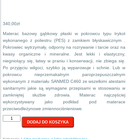
340,00
zł
Materac bazowy gąbkowy płaski w pokrowcu typu trykot
wykonanego z poliestru (PES) z zamkiem błyskawicznym .
Pokrowiec wytrzymały, odporny na rozrywanie i tarcie oraz na
kwasy organiczne i mineralne. Jest lekki i elastyczny,
niegniotący się, łatwy w praniu i konserwacji, nie zbiega się.
Po przyjęciu wilgoci, szybko ją wyparowuje i schnie. Lub w
pokrowcu nieprzemakalnym paroprzepuszczalnym
wykonanym z materiału SANMED C460 ze wszelkimi atestami
sanitarnymi jakie są wymagane przepisami w stosowaniu w
zamkniętej służbie zdrowia. Materac najczęściej
wykorzystywany jako podkład pod materace
przeciwodleżynowe zmiennociśnieniowe.
ilość
DODAJ DO KOSZYKA
Materac
Piankowy
-