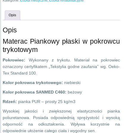
Kategorie:
Łóżka medyczne
,
Łóżka rehabilitacyjne
EASY
MAT
Opis
Opis
Materac Piankowy płaski w pokrowcu
trykotowym
Pokrowiec:
Wykonany z trykotu. Materiał na pokrowiec
oznaczony certyfikatem „Tekstylia godne zaufania” wg. Oeko-
Tex Standard 100.
Kolor pokrowca trykotowego:
niebieski
Kolor pokrowca SANMED C460:
beżowy
Rdzeń:
pianka PUR – prosty 25 kg/m3
Wysokiej jakości i zwiększonej elastyczności pianka
poliuretanowa. Posiada odpowiednią sprężystość i wysoką
odporność na odkształcenia. Wpływa korzystnie na
odpowiednie ułożenie całego ciała i wygodny sen.