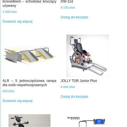
krzesełkiem – schodołaz kroczący
DW-11d
używany
9.150,00
zł
3.299,00
zł
Dodaj do koszyka
Dowiedz się więcej
ALR – 5 jednoczęściowa rampa
JOLLY TGR Junior Plus
dla osób niepełnosprawnych
9.999,00
zł
850,00
zł
Dodaj do koszyka
Dowiedz się więcej