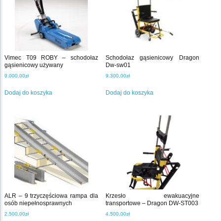
Vimec T09 ROBY – schodołaz
Schodołaz gąsienicowy Dragon
gąsienicowy używany
Dw-sw01
9.000,00
zł
9.300,00
zł
Dodaj do koszyka
Dodaj do koszyka
ALR – 9 trzyczęściowa rampa dla
Krzesło ewakuacyjne
osób niepełnosprawnych
transportowe – Dragon DW-ST003
2.500,00
zł
4.500,00
zł