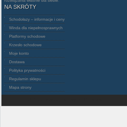
rozwiązania właśnie dla siebie.
NA SKRÓTY
Schodołazy – informacje i ceny
Winda dla niepełnosprawnych
Platformy schodowe
Krzesło schodowe
Moje konto
Dostawa
Polityka prywatności
Regulamin sklepu
Mapa strony
© 2026: pokonaj-bariery.pl
| Przemek