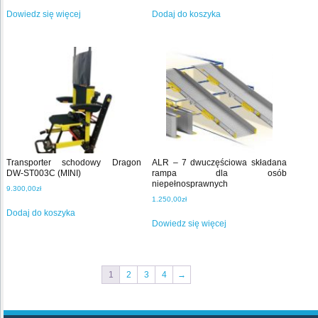
Dowiedz się więcej
Dodaj do koszyka
Transporter schodowy Dragon
ALR – 7 dwuczęściowa składana
DW-ST003C (MINI)
rampa dla osób
niepełnosprawnych
9.300,00
zł
1.250,00
zł
Dodaj do koszyka
Dowiedz się więcej
1
2
3
4
→