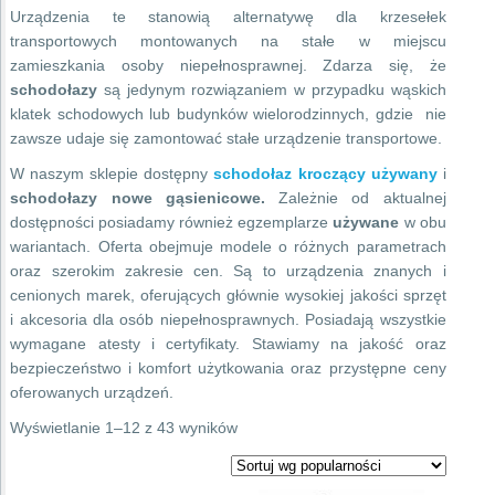
Urządzenia te stanowią alternatywę dla krzesełek
transportowych montowanych na stałe w miejscu
zamieszkania osoby niepełnosprawnej. Zdarza się, że
schodołazy
są jedynym rozwiązaniem w przypadku wąskich
klatek schodowych lub budynków wielorodzinnych, gdzie nie
zawsze udaje się zamontować stałe urządzenie transportowe.
W naszym sklepie dostępny
schodołaz kroczący używany
i
schodołazy nowe gąsienicowe.
Zależnie od aktualnej
dostępności posiadamy również egzemplarze
używane
w obu
wariantach. Oferta obejmuje modele o różnych parametrach
oraz szerokim zakresie cen. Są to urządzenia znanych i
cenionych marek, oferujących głównie wysokiej jakości sprzęt
i akcesoria dla osób niepełnosprawnych. Posiadają wszystkie
wymagane atesty i certyfikaty. Stawiamy na jakość oraz
bezpieczeństwo i komfort użytkowania oraz przystępne ceny
oferowanych urządzeń.
Posortowane
Wyświetlanie 1–12 z 43 wyników
według
popularności