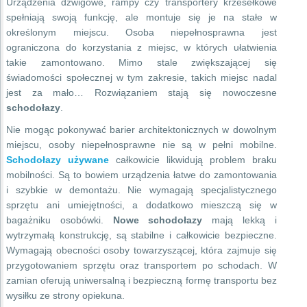
Urządzenia dźwigowe, rampy czy transportery krzesełkowe
spełniają swoją funkcję, ale montuje się je na stałe w
określonym miejscu. Osoba niepełnosprawna jest
ograniczona do korzystania z miejsc, w których ułatwienia
takie zamontowano. Mimo stale zwiększającej się
świadomości społecznej w tym zakresie, takich miejsc nadal
jest za mało… Rozwiązaniem stają się nowoczesne
schodołazy
.
Nie mogąc pokonywać barier architektonicznych w dowolnym
miejscu, osoby niepełnosprawne nie są w pełni mobilne.
Schodołazy używane
całkowicie likwidują problem braku
mobilności. Są to bowiem urządzenia łatwe do zamontowania
i szybkie w demontażu. Nie wymagają specjalistycznego
sprzętu ani umiejętności, a dodatkowo mieszczą się w
bagażniku osobówki.
Nowe schodołazy
mają lekką i
wytrzymałą konstrukcję, są stabilne i całkowicie bezpieczne.
Wymagają obecności osoby towarzyszącej, która zajmuje się
przygotowaniem sprzętu oraz transportem po schodach. W
zamian oferują uniwersalną i bezpieczną formę transportu bez
wysiłku ze strony opiekuna.