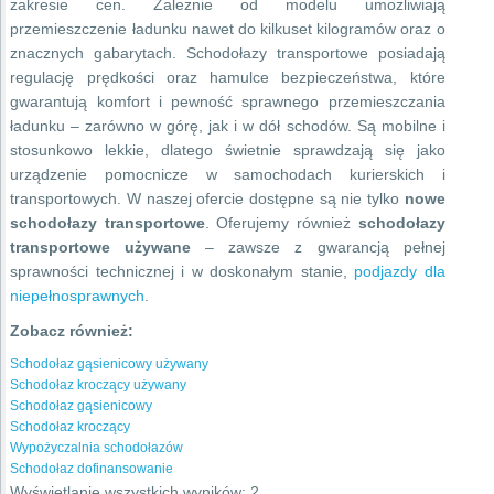
zakresie cen. Zależnie od modelu umożliwiają
przemieszczenie ładunku nawet do kilkuset kilogramów oraz o
znacznych gabarytach. Schodołazy transportowe posiadają
regulację prędkości oraz hamulce bezpieczeństwa, które
gwarantują komfort i pewność sprawnego przemieszczania
ładunku – zarówno w górę, jak i w dół schodów. Są mobilne i
stosunkowo lekkie, dlatego świetnie sprawdzają się jako
urządzenie pomocnicze w samochodach kurierskich i
transportowych. W naszej ofercie dostępne są nie tylko
nowe
schodołazy transportowe
. Oferujemy również
schodołazy
transportowe używane
– zawsze z gwarancją pełnej
sprawności technicznej i w doskonałym stanie,
podjazdy dla
niepełnosprawnych
.
Zobacz również:
Schodołaz gąsienicowy używany
Schodołaz kroczący używany
Schodołaz gąsienicowy
Schodołaz kroczący
Wypożyczalnia schodołazów
Schodołaz dofinansowanie
Posortowane
Wyświetlanie wszystkich wyników: 2