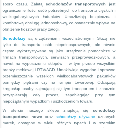
sporo czasu. Zaletą
schodołazów transportowych
jest
ograniczenie ilości osób potrzebnych do transportu ciężkich i
wielkogabarytowych ładunków. Umożliwiają bezpieczną i
komfortową obsługę jednoosobową, co ostatecznie wpływa na
obniżenie kosztów pracy załogi.
Schodołazy
są urządzeniami wszechstronnymi. Służą nie
tylko do transportu osób niepełnosprawnych, ale równie
często wykorzystywane są jako urządzenie pomocnicze w
firmach transportowych, serwisach przeprowadzkowych, a
nawet na wyposażeniu sklepów – w tym przede wszystkim
branży meblowej i RTV/AGD. Umożliwiają wygodne i sprawne
przemieszczanie wszelkich wielkogabarytowych pakunków
pomiędzy piętrami czy na rampie towarowej. Odciążają
kręgosłup osoby zajmującej się tym transportem i znacznie
przyspieszają cały proces, zapobiegając przy tym
niepożądanym wypadkom i uszkodzeniom towaru.
W ofercie naszego sklepu znajdują się
schodołazy
transportowe nowe
oraz
schodołazy używane
uznanych
marek, dostępne w wielu różnych typach i w szerokim