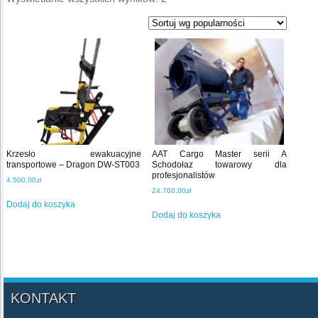
według
popularności
Krzesło ewakuacyjne
AAT Cargo Master serii A
transportowe – Dragon DW-ST003
Schodołaz towarowy dla
profesjonalistów
4.500,00
zł
24.700,00
zł
Dodaj do koszyka
Dodaj do koszyka
KONTAKT