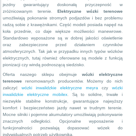
jezdny gwarantujący doskonałą przyczepność w
zróżnicowanym terenie.
Elektryczne wózki terenowe
umożliwiają pokonanie stromych podjazdów i bez problemu
radzą sobie z krawężnikami. Część modeli posiada napęd na
koła przednie, co daje większe możliwości manewrowe.
Standardowo wyposażone są w dobrej jakości oświetlenie
oraz zabezpieczone przed działaniem czynników
atmosferycznych. Tak jak w przypadku innych typów wózków
elektrycznych, tutaj również oferowane są modele z funkcją
pionizacji czy windą podnoszącą siedzisko.
Oferta naszego sklepu obejmuje
wózki elektryczne
terenowe
renomowanych producentów. Możemy do nich
zaliczyć
wózki inwalidzkie elektryczne meyra
czy
wózki
inwalidzkie elektryczne mobilex
. Są to solidne, trwałe i
niezwykle stabilne konstrukcje, gwarantujące najwyższy
komfort i bezpieczeństwo jazdy nawet w trudnym terenie.
Mocne silniki i pojemne akumulatory umożliwiają pokonywanie
znacznych odległości. Opcjonalne wyposażenie i
funkcjonalności pozwalają dopasować wózek do
indywidualnych potrzeb użytkownika.