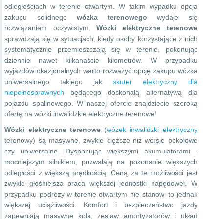
odległościach w terenie otwartym. W takim wypadku opcja
zakupu solidnego
wózka terenowego
wydaje się
rozwiązaniem oczywistym.
Wózki elektryczne terenowe
sprawdzają się w sytuacjach, kiedy osoby korzystające z nich
systematycznie przemieszczają się w terenie, pokonując
dziennie nawet kilkanaście kilometrów. W przypadku
wyjazdów okazjonalnych warto rozważyć opcję zakupu wózka
uniwersalnego takiego jak
skuter elektryczny dla
niepełnosprawnych
będącego doskonałą alternatywą dla
pojazdu spalinowego. W naszej ofercie znajdziecie szeroką
ofertę na wózki inwalidzkie elektryczne terenowe!
Wózki elektryczne terenowe
(
wózek inwalidzki elektryczny
terenowy) są masywne, zwykle cięższe niż wersje pokojowe
czy uniwersalne. Dysponując większymi akumulatorami i
mocniejszym silnikiem, pozwalają na pokonanie większych
odległości z większą prędkością. Ceną za te możliwości jest
zwykle głośniejsza praca większej jednostki napędowej. W
przypadku podróży w terenie otwartym nie stanowi to jednak
większej uciążliwości. Komfort i bezpieczeństwo jazdy
zapewniają masywne koła, zestaw amortyzatorów i układ