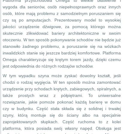
Platforma przyschodowa Omega to wielkie ułatwienie i
wygoda dla seniorów, osób niepełnosprawnych oraz innych
osób, które mają problemu z samodzielnym poruszaniem się
czy są po amputacjach. Prezentowany model to wysokiej
jakości urządzenie dźwigowe, za pomocą którego można
skutecznie zlikwidować bariery architektoniczne w swoim
otoczeniu. W ten sposób pokonywanie schodów nie będzie już
stanowiło żadnego problemu, a poruszanie się na wózkach
inwalidzkich stanie się jeszcze bardziej komfortowe. Platforma
Omega charakteryzuje się krętym torem jazdy, dzięki czemu
jest odpowiednia do różnych rodzajów schodów.
W tym wypadku szyna może zyskać dowolny kształt, jeśli
chodzi o rodzaj wygięcia. W ten sposób można zamontować
urządzenie przy schodach krętych, zabiegowych, spiralnych, a
także prostych wraz z półpiętrami. To uniwersalne
rozwiązanie, jakie pomoże pokonać każdą barierę w domu
czy w budynku. Część stała składa się z solidnej i trwałej
szyny, którą montuje się do ściany albo na specjalnie
zaprojektowanych słupkach. Część ruchoma to z kolei
platforma, która posiada swój własny napęd. Obsługa jest