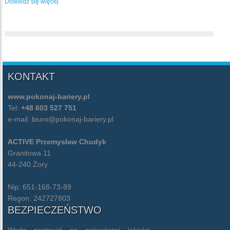
Dowiedz się więcej
KONTAKT
www.pokonaj-bariery.pl
Tel:
+48 603 527 751
e-mail:
biuro@pokonaj-bariery.pl
ACTIVE Przemysław Chudyk
Granitowa 11
44-240 Żory
Nip: 651-168-73-89
Regon: 242727803
BEZPIECZEŃSTWO