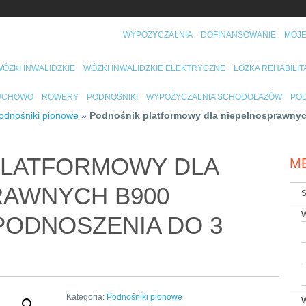
WYPOŻYCZALNIA
DOFINANSOWANIE
MOJE
ÓZKI INWALIDZKIE
WÓZKI INWALIDZKIE ELEKTRYCZNE
ŁÓŻKA REHABILI
RUCHOWO
ROWERY
PODNOŚNIKI
WYPOŻYCZALNIA SCHODOŁAZÓW
POD
odnośniki pionowe
»
Podnośnik platformowy dla niepełnosprawny
PLATFORMOWY DLA
M
RAWNYCH B900
S
W
ODNOSZENIA DO 3
Kategoria:
Podnośniki pionowe
W