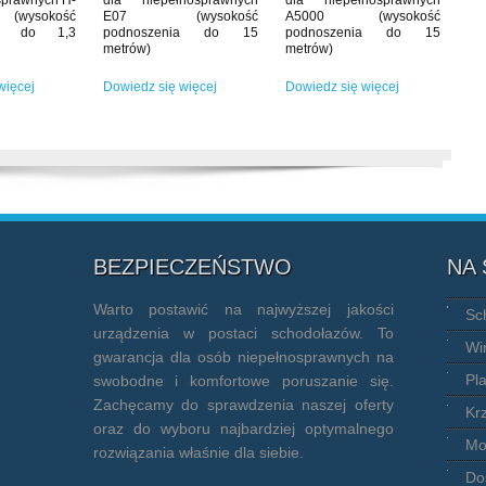
sokość
E07 (wysokość
A5000 (wysokość
ia do 1,3
podnoszenia do 15
podnoszenia do 15
metrów)
metrów)
więcej
Dowiedz się więcej
Dowiedz się więcej
BEZPIECZEŃSTWO
NA
Warto postawić na najwyższej jakości
Sc
urządzenia w postaci schodołazów. To
Wi
gwarancja dla osób niepełnosprawnych na
Pl
swobodne i komfortowe poruszanie się.
Zachęcamy do sprawdzenia naszej oferty
Kr
oraz do wyboru najbardziej optymalnego
Mo
rozwiązania właśnie dla siebie.
Do