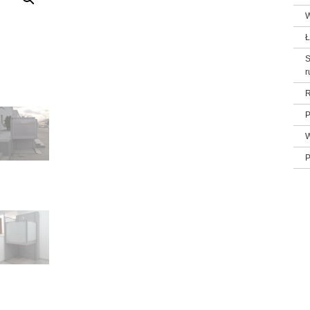
W
Ł
S
r
R
P
W
P