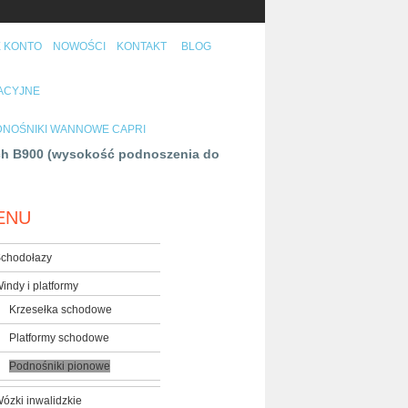
 KONTO
NOWOŚCI
KONTAKT
BLOG
TACYJNE
NOŚNIKI WANNOWE CAPRI
ch B900 (wysokość podnoszenia do
ENU
chodołazy
indy i platformy
Krzesełka schodowe
Platformy schodowe
Podnośniki pionowe
ózki inwalidzkie