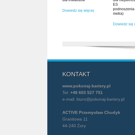
ES (wy
podnoszen
Dowiedz się więcej
metra)
Dowiedz się 
KONTAKT
www.pokonaj-bariery.pl
Tel:
+48 603 527 751
e-mail:
biuro@pokonaj-bariery.pl
ACTIVE Przemysław Chudyk
Granitowa 11
44-240 Żory