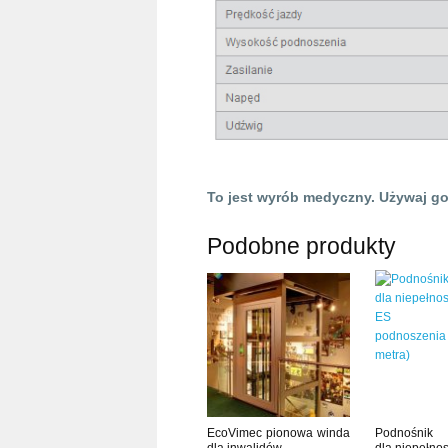
To jest wyrób medyczny. Używaj go 
Podobne produkty
EcoVimec pionowa winda
Podnośnik 
dla inwalidów
dla niepełno