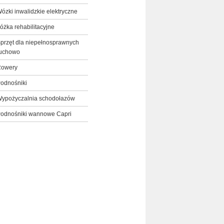
ózki inwalidzkie elektryczne
óżka rehabilitacyjne
przęt dla niepełnosprawnych
uchowo
owery
odnośniki
ypożyczalnia schodołazów
odnośniki wannowe Capri