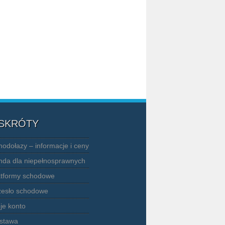
 SKRÓTY
hodołazy – informacje i ceny
nda dla niepełnosprawnych
atformy schodowe
zesło schodowe
je konto
stawa