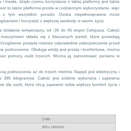
 i trwała, dzięki czemu korzystanie z takiej platformy jest także
Jest to także platforma prosta w codziennym wykorzystaniu, więc
e z tym wszystkim poradzi. Osoba niepełnosprawna może
ządzeniem i korzystać z większej swobody w swoim życiu.
a działanie temperatury, od -35 do 45 stopni Celsjusza. Całość
maszynowni składa się z blaszanych paneli, które posiadają
. Urządzenie posiada również odpowiednie zabezpieczenie przed
e podnoszenia. Obsługa windy jest prosta i komfortowa, można
 bez pomocy osób trzecich. Można ją zamontować zarówno w
ścią podnoszenia aż do trzech metrów. Napęd jest elektryczny i
 385 kilogramów. Całość jest solidnie wykonana i zapewnia
ie dla osób, które chcą zapewnić sobie większy komfort życia i