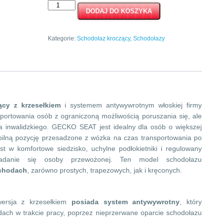
ilość
DODAJ DO KOSZYKA
GECKO
SEAT
Kategorie:
Schodołaz kroczący
,
Schodołazy
ący z krzesełkiem
i systemem antywywrotnym włoskiej firmy
ortowania osób z ograniczoną możliwością poruszania się, ale
a inwalidzkiego. GECKO SEAT jest idealny dla osób o większej
abilną pozycję przesadzone z wózka na czas transportowania po
t w komfortowe siedzisko, uchylne podłokietniki i regulowany
siadanie się osoby przewożonej. Ten model schodołazu
schodach
, zarówno prostych, trapezowych, jak i kręconych.
ersja z krzesełkiem
posiada system antywywrotny
, który
dach w trakcie pracy, poprzez nieprzerwane oparcie schodołazu