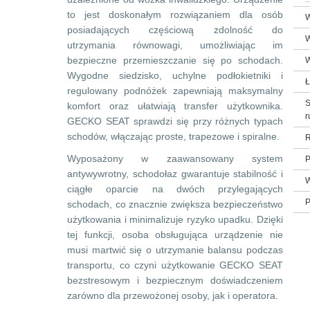
to jest doskonałym rozwiązaniem dla osób
W
posiadających częściową zdolność do
W
utrzymania równowagi, umożliwiając im
bezpieczne przemieszczanie się po schodach.
W
Wygodne siedzisko, uchylne podłokietniki i
Ł
regulowany podnóżek zapewniają maksymalny
S
komfort oraz ułatwiają transfer użytkownika.
r
GECKO SEAT sprawdzi się przy różnych typach
schodów, włączając proste, trapezowe i spiralne.
R
Wyposażony w zaawansowany system
P
antywywrotny, schodołaz gwarantuje stabilność i
W
ciągłe oparcie na dwóch przylegających
P
schodach, co znacznie zwiększa bezpieczeństwo
użytkowania i minimalizuje ryzyko upadku. Dzięki
tej funkcji, osoba obsługująca urządzenie nie
musi martwić się o utrzymanie balansu podczas
transportu, co czyni użytkowanie GECKO SEAT
bezstresowym i bezpiecznym doświadczeniem
zarówno dla przewożonej osoby, jak i operatora.