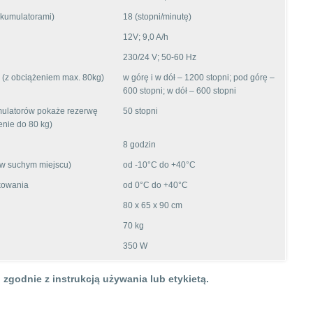
kumulatorami)
18 (stopni/minutę)
12V; 9,0 A/h
230/24 V; 50-60 Hz
i (z obciążeniem max. 80kg)
w górę i w dół – 1200 stopni; pod górę –
600 stopni; w dół – 600 stopni
mulatorów pokaże rezerwę
50 stopni
enie do 80 kg)
8 godzin
 w suchym miejscu)
od -10°C do +40°C
tkowania
od 0°C do +40°C
80 x 65 x 90 cm
70 kg
350 W
zgodnie z instrukcją używania lub etykietą.