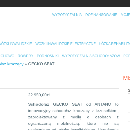
WYPOŻYCZALNIA
DOFINANSOWANIE
MOJE
ÓZKI INWALIDZKIE
WÓZKI INWALIDZKIE ELEKTRYCZNE
ŁÓŻKA REHABILI
RUCHOWO
ROWERY
PODNOŚNIKI
WYPOŻYCZALNIA SCHODOŁAZÓW
POD
łaz kroczący
»
GECKO SEAT
M
S
22.950,00
zł
Schodołaz GECKO SEAT
od ANTANO to
innowacyjny schodołaz kroczący z krzesełkiem,
zaprojektowany z myślą o osobach z
ograniczoną mobilnością, które nie są
uzależnione od wózka inwalidzkiego. Urządzenie