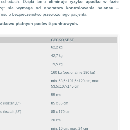
 schodach. Dzięki temu
eliminuje ryzyko upadku w fazie
rzęt
nie wymaga od operatora kontrolowania balansu
–
stresu o bezpieczeństwo przewożonego pacjenta.
datkowo płatnych pasów 5-punktowych.
GECKO SEAT
62,2 kg
42,7 kg
19,5 kg
160 kg (opcjonalnie 180 kg)
min. 53,5×101,5×129 cm; max.
53,5x107x145 cm
55 cm
(kształt „L”)
85 x 85 cm
(kształt „U”)
85 x 170 cm
20 cm
min. 10 cm; max. 24 cm