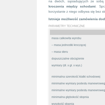
na dwóch, sąsiadujących ze sobą
kroczenia między schodami
. Sp
korzystanie z niego odbywa się bez 
Istnieje możliwość zamówienia do
PARAMETRY TECHNICZNE
masa całkowita wyrobu
– masa jednostki kroczącej
– masa steru
dopuszczalne obciążenie
wymiary (dł. x gł. x wys.)
minimalna szerokość klatki schodowej
minimalne wymiary podestu manewrowego 
minimalne wymiary podestu manewrowego 
minimalna głębokość stopnia
wysokość stopnia