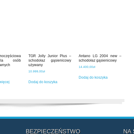
noczęściowa
TGR Jolly Junior Plus –
Antano LG 2004 new –
la osób
schodołaz gąsienicowy
schodołaz gąsienicowy
awnych
używany
14.400,00
zł
10.999,00
zł
Dodaj do koszyka
więcej
Dodaj do koszyka
BEZPIECZEŃSTWO
NA