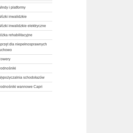
indy i platformy
ózki inwalidzkie
ózki inwalidzkie elektryczne
óżka rehabilitacyjne
przęt dla niepełnosprawnych
uchowo
owery
odnośniki
ypożyczalnia schodołazów
odnośniki wannowe Capri