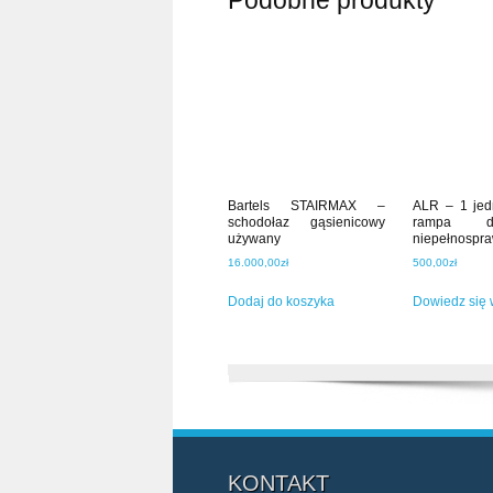
Podobne produkty
Bartels STAIRMAX –
ALR – 1 jed
schodołaz gąsienicowy
rampa d
używany
niepełnospr
16.000,00
zł
500,00
zł
Dodaj do koszyka
Dowiedz się 
KONTAKT