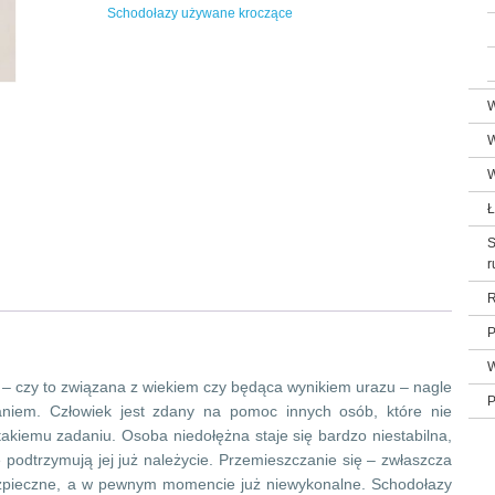
Schodołazy używane kroczące
W
W
W
Ł
S
r
R
P
W
 – czy to związana z wiekiem czy będąca wynikiem urazu – nagle
P
niem. Człowiek jest zdany na pomoc innych osób, które nie
takiemu zadaniu. Osoba niedołężna staje się bardzo niestabilna,
 podtrzymują jej już należycie. Przemieszczanie się – zwłaszcza
ezpieczne, a w pewnym momencie już niewykonalne. Schodołazy