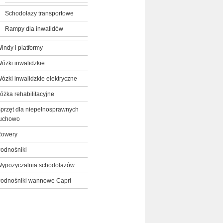
Schodołazy transportowe
Rampy dla inwalidów
indy i platformy
ózki inwalidzkie
ózki inwalidzkie elektryczne
óżka rehabilitacyjne
przęt dla niepełnosprawnych
uchowo
owery
odnośniki
ypożyczalnia schodołazów
odnośniki wannowe Capri