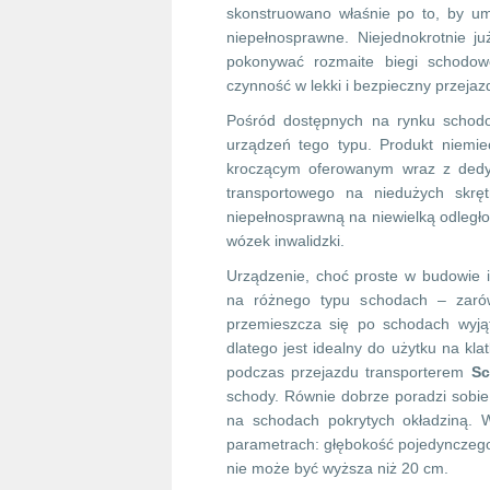
skonstruowano właśnie po to, by um
niepełnosprawne. Niejednokrotnie 
pokonywać rozmaite biegi schodow
czynność w lekki i bezpieczny przejaz
Pośród dostępnych na rynku schodo
urządzeń tego typu. Produkt niemie
kroczącym oferowanym wraz z dedyk
transportowego na niedużych skr
niepełnosprawną na niewielką odległ
wózek inwalidzki.
Urządzenie, choć proste w budowie 
na różnego typu schodach – zarów
przemieszcza się po schodach wyją
dlatego jest idealny do użytku na kl
podczas przejazdu transporterem
Sc
schody. Równie dobrze poradzi sobi
na schodach pokrytych okładziną. 
parametrach: głębokość pojedynczego
nie może być wyższa niż 20 cm.