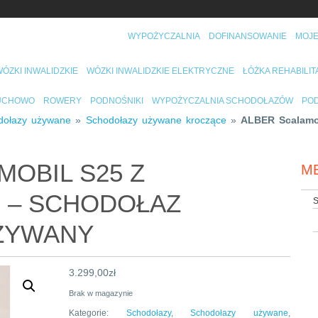
WYPOŻYCZALNIA
DOFINANSOWANIE
MOJE
ÓZKI INWALIDZKIE
WÓZKI INWALIDZKIE ELEKTRYCZNE
ŁÓŻKA REHABILI
RUCHOWO
ROWERY
PODNOŚNIKI
WYPOŻYCZALNIA SCHODOŁAZÓW
POD
dołazy używane
»
Schodołazy używane kroczące
»
ALBER Scalamob
MOBIL S25 Z
M
 – SCHODOŁAZ
S
ŻYWANY
3.299,00
zł
Brak w magazynie
Kategorie:
Schodołazy
,
Schodołazy używane
,