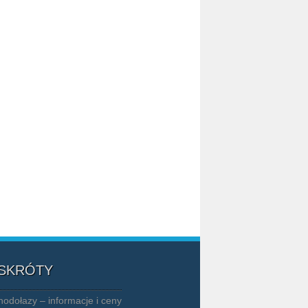
 SKRÓTY
hodołazy – informacje i ceny