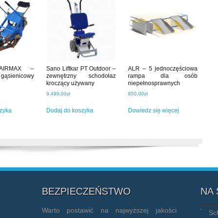
TAIRMAX –
Sano Liftkar PT Outdoor –
ALR – 5 jednoczęściowa
gąsienicowy
zewnętrzny schodołaz
rampa dla osób
kroczący używany
niepełnosprawnych
9.499,00
zł
850,00
zł
zyka
Dodaj do koszyka
Dowiedz się więcej
BEZPIECZEŃSTWO
NA
Warto postawić na najwyższej jakości
Sc