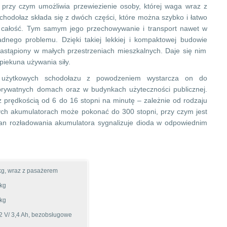
 przy czym umożliwia przewiezienie osoby, której waga wraz z
chodołaz składa się z dwóch części, które można szybko i łatwo
w całość. Tym samym jego przechowywanie i transport nawet w
adnego problemu. Dzięki takiej lekkiej i kompaktowej budowie
zastąpiony w małych przestrzeniach mieszkalnych. Daje się nim
iekuna używania siły.
 użytkowych schodołazu z powodzeniem wystarcza on do
ywatnych domach oraz w budynkach użyteczności publicznej.
 prędkością od 6 do 16 stopni na minutę – zależnie od rodzaju
ych akumulatorach może pokonać do 300 stopni, przy czym jest
tan rozładowania akumulatora sygnalizuje dioda w odpowiednim
kg, wraz z pasażerem
 kg
 kg
12 V/ 3,4 Ah, bezobsługowe