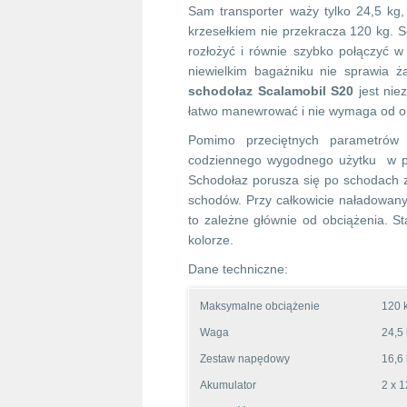
Sam transporter waży tylko 24,5 kg,
krzesełkiem nie przekracza 120 kg. S
rozłożyć i równie szybko połączyć 
niewielkim bagażniku nie sprawia ż
schodołaz Scalamobil S20
jest nie
łatwo manewrować i nie wymaga od op
Pomimo przeciętnych parametrów
codziennego wygodnego użytku w pr
Schodołaz porusza się po schodach z
schodów. Przy całkowicie naładowan
to zależne głównie od obciążenia. S
kolorze.
Dane techniczne:
Maksymalne obciążenie
120 
Waga
24,5
Zestaw napędowy
16,6
Akumulator
2 x 