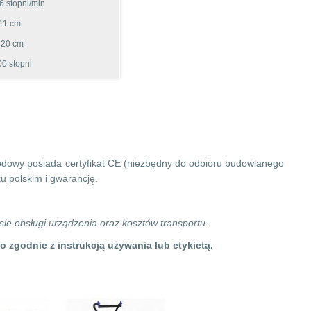
6 stopni/min
 11 cm
 20 cm
00 stopni
odowy posiada certyfikat CE (niezbędny do odbioru budowlanego
ku polskim i gwarancję.
sie obsługi urządzenia oraz kosztów transportu.
 zgodnie z instrukcją używania lub etykietą.