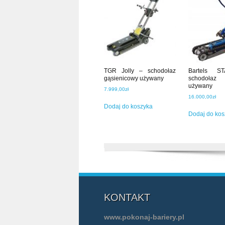
TGR Jolly – schodołaz
Bartels S
gąsienicowy używany
schodołaz 
używany
7.999,00
zł
16.000,00
zł
Dodaj do koszyka
Dodaj do kos
KONTAKT
www.pokonaj-bariery.pl