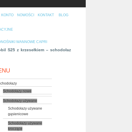
 KONTO
NOWOŚCI
KONTAKT
BLOG
TACYJNE
NOŚNIKI WANNOWE CAPRI
il S25 z krzesełkiem – schodołaz
ENU
chodołazy
Schodołazy nowe
Schodołazy używane
Schodołazy używane
gąsienicowe
Schodołazy używane
kroczące