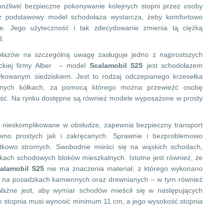
ożliwić bezpieczne pokonywanie kolejnych stopni przez osoby
już podstawowy model schodołaza wystarcza, żeby komfortowo
e. Jego użyteczność i tak zdecydowanie zmienia tą ciężką
d.
łazów na szczególną uwagę zasługuje jedno z najprostszych
ckiej firmy Alber – model
Scalamobil S25
jest schodołazem
owanym siedziskiem. Jest to rodzaj odczepianego krzesełka
ętnych kółkach, za pomocą którego można przewieźć osobę
ość. Na rynku dostępne są również modele wyposażone w prosty
i nieskomplikowane w obsłudze, zapewnia bezpieczny transport
no prostych jak i zakręcanych. Sprawnie i bezproblemowo
tkowo stromych. Swobodnie mieści się na wąskich schodach,
atkach schodowych bloków mieszkalnych. Istotne jest również, że
alamobil S25
nie ma znaczenia materiał, z którego wykonano
e na posadzkach kamiennych oraz drewnianych – w tym również
Ważne jest, aby wymiar schodów mieścił się w następujących
 stopnia musi wynosić minimum 11 cm, a jego wysokość stopnia