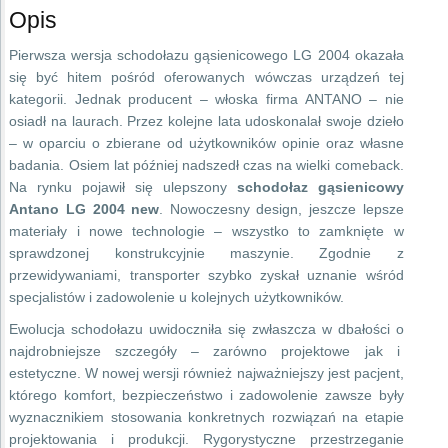
Opis
Pierwsza wersja schodołazu gąsienicowego LG 2004 okazała
się być hitem pośród oferowanych wówczas urządzeń tej
kategorii. Jednak producent – włoska firma ANTANO – nie
osiadł na laurach. Przez kolejne lata udoskonalał swoje dzieło
– w oparciu o zbierane od użytkowników opinie oraz własne
badania. Osiem lat później nadszedł czas na wielki comeback.
Na rynku pojawił się ulepszony
schodołaz gąsienicowy
Antano LG 2004 new
. Nowoczesny design, jeszcze lepsze
materiały i nowe technologie – wszystko to zamknięte w
sprawdzonej konstrukcyjnie maszynie. Zgodnie z
przewidywaniami, transporter szybko zyskał uznanie wśród
specjalistów i zadowolenie u kolejnych użytkowników.
Ewolucja schodołazu uwidoczniła się zwłaszcza w dbałości o
najdrobniejsze szczegóły – zarówno projektowe jak i
estetyczne. W nowej wersji również najważniejszy jest pacjent,
którego komfort, bezpieczeństwo i zadowolenie zawsze były
wyznacznikiem stosowania konkretnych rozwiązań na etapie
projektowania i produkcji. Rygorystyczne przestrzeganie