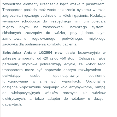
zewnętrzne elementy urządzenia bądź wózka z pasażerem.
Transporter posiada możliwość odłączenia systemu w razie
zagrożenia i ręcznego podniesienia kółek i gąsienic. Redukcja
wymiarów schodołazu do niezbędnego minimum polegała
między innymi na zastosowaniu nowszego systemu
składanych zaczepów do wózka, przy jednoczesnym
zamontowaniu regulowanego, podwójnego, miękkiego
zagłówka dla podniesienia komfortu pacjenta.
Schodołaz Antalo LG2004 new
działa bezawaryjnie w
zakresie temperatur od -20 aż do +50 stopni Celsjusza. Takie
parametry użytkowe potwierdzają jedynie, że wybór tego
transportera może być naprawdę dobrym rozwiązaniem –
ułatwiającym osobom niepełnosprawnym codzienne
funkcjonowanie w zmiennych warunkach. Opcjonalnie
dostępne wyposażenie obejmuje: koło antywywrotne, rampę
do wielopozycyjnych wózków ręcznych lub wózków
elektrycznych, a także adapter do wózków o dużych
gabarytach.