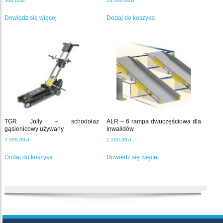
500,00
zł
16.000,00
zł
Dowiedz się więcej
Dodaj do koszyka
TGR Jolly – schodołaz
ALR – 6 rampa dwuczęściowa dla
gąsienicowy używany
inwalidów
7.999,00
zł
1.200,00
zł
Dodaj do koszyka
Dowiedz się więcej