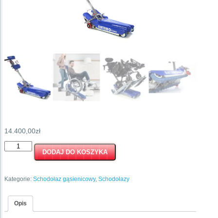
14.400,00
zł
ilość
DODAJ DO KOSZYKA
Antano
LG
2004
Kategorie:
Schodołaz gąsienicowy
,
Schodołazy
new
–
schodołaz
Opis
gąsienicowy