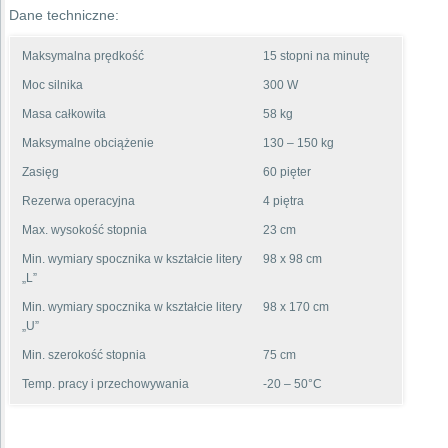
Dane techniczne:
Maksymalna prędkość
15 stopni na minutę
Moc silnika
300 W
Masa całkowita
58 kg
Maksymalne obciążenie
130 – 150 kg
Zasięg
60 pięter
Rezerwa operacyjna
4 piętra
Max. wysokość stopnia
23 cm
Min. wymiary spocznika w kształcie litery
98 x 98 cm
„L”
Min. wymiary spocznika w kształcie litery
98 x 170 cm
„U”
Min. szerokość stopnia
75 cm
Temp. pracy i przechowywania
-20 – 50°C