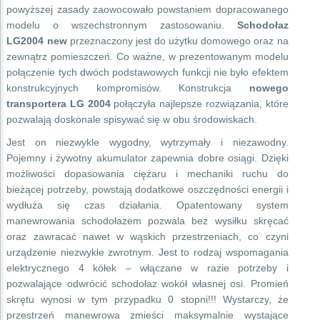
powyższej zasady zaowocowało powstaniem dopracowanego
modelu o wszechstronnym zastosowaniu.
Schodołaz
LG2004 new
przeznaczony jest do użytku domowego oraz na
zewnątrz pomieszczeń. Co ważne, w prezentowanym modelu
połączenie tych dwóch podstawowych funkcji nie było efektem
konstrukcyjnych kompromisów. Konstrukcja
nowego
transportera LG 2004
połączyła najlepsze rozwiązania, które
pozwalają doskonale spisywać się w obu środowiskach.
Jest on niezwykle wygodny, wytrzymały i niezawodny.
Pojemny i żywotny akumulator zapewnia dobre osiągi. Dzięki
możliwości dopasowania ciężaru i mechaniki ruchu do
bieżącej potrzeby, powstają dodatkowe oszczędności energii i
wydłuża się czas działania. Opatentowany system
manewrowania schodołazem pozwala bez wysiłku skręcać
oraz zawracać nawet w wąskich przestrzeniach, co czyni
urządzenie niezwykle zwrotnym. Jest to rodzaj wspomagania
elektrycznego 4 kółek – włączane w razie potrzeby i
pozwalające odwrócić schodołaz wokół własnej osi. Promień
skrętu wynosi w tym przypadku 0 stopni!!! Wystarczy, że
przestrzeń manewrowa zmieści maksymalnie wystające