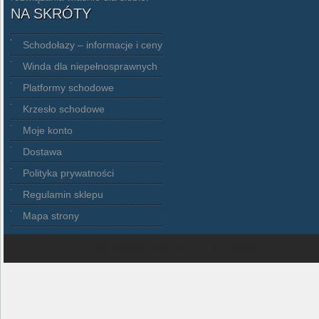
NA SKRÓTY
Schodołazy – informacje i ceny
Winda dla niepełnosprawnych
Platformy schodowe
Krzesło schodowe
Moje konto
Dostawa
Polityka prywatności
Regulamin sklepu
Mapa strony
© 2026: pokonaj-bariery.pl
| Przemek