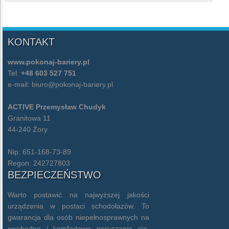
KONTAKT
www.pokonaj-bariery.pl
Tel:
+48 603 527 751
e-mail:
biuro@pokonaj-bariery.pl
ACTIVE Przemysław Chudyk
Granitowa 11
44-240 Żory
Nip: 651-168-73-89
Regon: 242727803
BEZPIECZEŃSTWO
Warto postawić na najwyższej jakości
urządzenia w postaci schodołazów. To
gwarancja dla osób niepełnosprawnych na
swobodne i komfortowe poruszanie się.