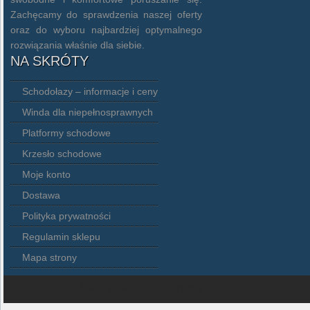
Zachęcamy do sprawdzenia naszej oferty
oraz do wyboru najbardziej optymalnego
rozwiązania właśnie dla siebie.
NA SKRÓTY
Schodołazy – informacje i ceny
Winda dla niepełnosprawnych
Platformy schodowe
Krzesło schodowe
Moje konto
Dostawa
Polityka prywatności
Regulamin sklepu
Mapa strony
© 2026: pokonaj-bariery.pl
| Przemek