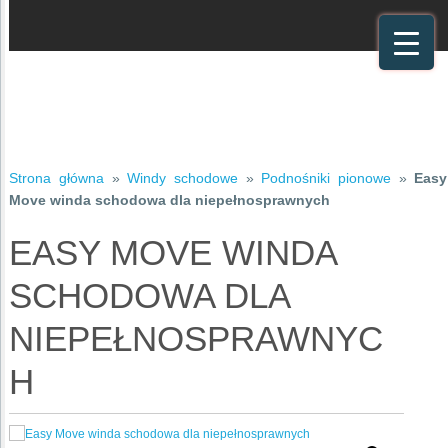
Strona główna
»
Windy schodowe
»
Podnośniki pionowe
»
Easy
Move winda schodowa dla niepełnosprawnych
EASY MOVE WINDA
SCHODOWA DLA
NIEPEŁNOSPRAWNYC
H