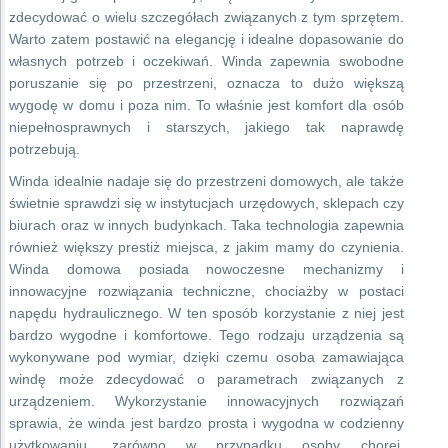
zdecydować o wielu szczegółach związanych z tym sprzętem.
Warto zatem postawić na elegancję i idealne dopasowanie do
własnych potrzeb i oczekiwań. Winda zapewnia swobodne
poruszanie się po przestrzeni, oznacza to dużo większą
wygodę w domu i poza nim. To właśnie jest komfort dla osób
niepełnosprawnych i starszych, jakiego tak naprawdę
potrzebują.
Winda idealnie nadaje się do przestrzeni domowych, ale także
świetnie sprawdzi się w instytucjach urzędowych, sklepach czy
biurach oraz w innych budynkach. Taka technologia zapewnia
również większy prestiż miejsca, z jakim mamy do czynienia.
Winda domowa posiada nowoczesne mechanizmy i
innowacyjne rozwiązania techniczne, chociażby w postaci
napędu hydraulicznego. W ten sposób korzystanie z niej jest
bardzo wygodne i komfortowe. Tego rodzaju urządzenia są
wykonywane pod wymiar, dzięki czemu osoba zamawiająca
windę może zdecydować o parametrach związanych z
urządzeniem. Wykorzystanie innowacyjnych rozwiązań
sprawia, że winda jest bardzo prosta i wygodna w codzienny
użytkowaniu, zarówno w przypadku osoby chorej,